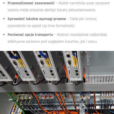
Przeanalizować sezonowość
– Wybór terminów poza szczytem
sezonu może znacznie obniżyć koszty zakwaterowania.
Sprawdzić lokalne wymogi prawne
– Takie jak Limosa,
pozwolenia na wjazd czy inne formalności.
Porównać opcje transportu
– Wybrać rozwiązanie najbardziej
efektywne zarówno pod względem kosztów, jak i czasu.