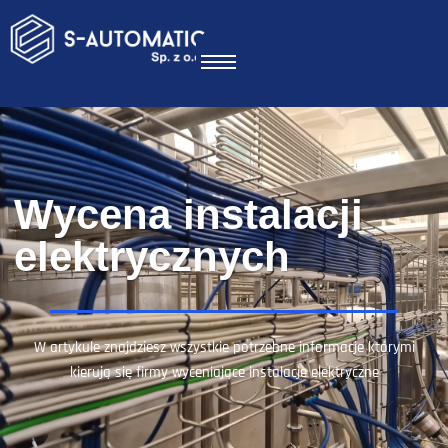
Wycena instalacji
elektrycznych
W artykule znajdziesz wszystkie potrzebne informacje którymi
kierują się firmy wyceniające instalacje elektryczne