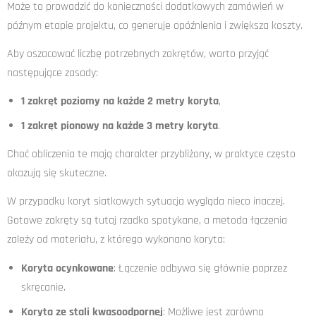
Może to prowadzić do konieczności dodatkowych zamówień w
późnym etapie projektu, co generuje opóźnienia i zwiększa koszty.
Aby oszacować liczbę potrzebnych zakrętów, warto przyjąć
następujące zasady:
1 zakręt poziomy na każde 2 metry koryta
,
1 zakręt pionowy na każde 3 metry koryta
.
Choć obliczenia te mają charakter przybliżony, w praktyce często
okazują się skuteczne.
W przypadku koryt siatkowych sytuacja wygląda nieco inaczej.
Gotowe zakręty są tutaj rzadko spotykane, a metoda łączenia
zależy od materiału, z którego wykonano koryta:
Koryta ocynkowane
: Łączenie odbywa się głównie poprzez
skręcanie.
Koryta ze stali kwasoodpornej
: Możliwe jest zarówno