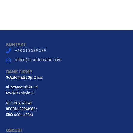
KONTAKT
+48 515 539 529
office@s-automatic.com
DANE FIRMY
S-Automatic Sp. z o.o.
ul. Szamotulska 34
62-090 Kobylniki
NIP: 7812075049
REGON: 529449897
KRS: 0001119241
USŁUGI