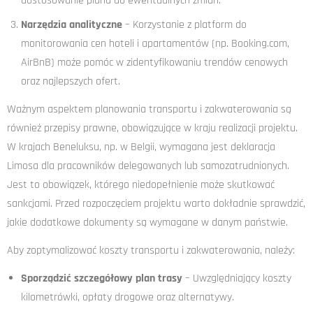
dostosowanie planu do ewentualnych zmian.
Narzędzia analityczne
– Korzystanie z platform do
monitorowania cen hoteli i apartamentów (np. Booking.com,
AirBnB) może pomóc w zidentyfikowaniu trendów cenowych
oraz najlepszych ofert.
Ważnym aspektem planowania transportu i zakwaterowania są
również przepisy prawne, obowiązujące w kraju realizacji projektu.
W krajach Beneluksu, np. w Belgii, wymagana jest deklaracja
Limosa dla pracowników delegowanych lub samozatrudnionych.
Jest to obowiązek, którego niedopełnienie może skutkować
sankcjami. Przed rozpoczęciem projektu warto dokładnie sprawdzić,
jakie dodatkowe dokumenty są wymagane w danym państwie.
Aby zoptymalizować koszty transportu i zakwaterowania, należy:
Sporządzić szczegółowy plan trasy
– Uwzględniający koszty
kilometrówki, opłaty drogowe oraz alternatywy.