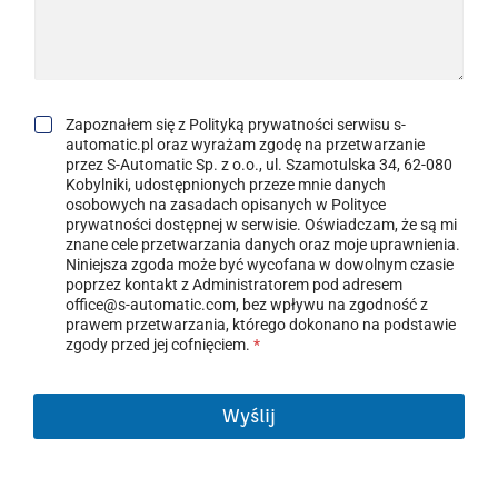
Ć
*
Z
Zapoznałem się z Polityką prywatności serwisu s-
G
automatic.pl oraz wyrażam zgodę na przetwarzanie
O
przez S-Automatic Sp. z o.o., ul. Szamotulska 34, 62-080
D
Kobylniki, udostępnionych przeze mnie danych
A
osobowych na zasadach opisanych w Polityce
R
prywatności dostępnej w serwisie. Oświadczam, że są mi
O
znane cele przetwarzania danych oraz moje uprawnienia.
D
Niniejsza zgoda może być wycofana w dowolnym czasie
O
poprzez kontakt z Administratorem pod adresem
*
office@s-automatic.com, bez wpływu na zgodność z
prawem przetwarzania, którego dokonano na podstawie
zgody przed jej cofnięciem.
*
Wyślij