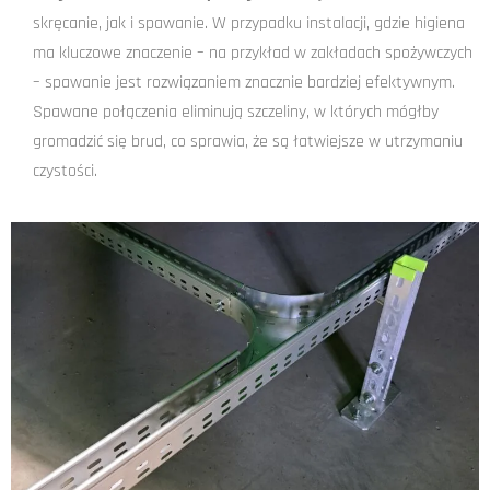
skręcanie, jak i spawanie. W przypadku instalacji, gdzie higiena
ma kluczowe znaczenie – na przykład w zakładach spożywczych
– spawanie jest rozwiązaniem znacznie bardziej efektywnym.
Spawane połączenia eliminują szczeliny, w których mógłby
gromadzić się brud, co sprawia, że są łatwiejsze w utrzymaniu
czystości.